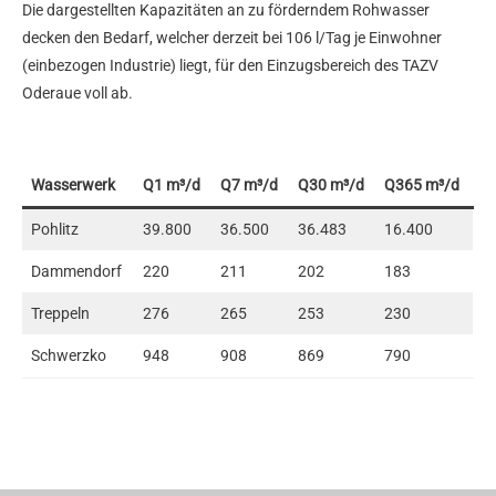
Die dargestellten Kapazitäten an zu förderndem Rohwasser
decken den Bedarf, welcher derzeit bei 106 l/Tag je Einwohner
(einbezogen Industrie) liegt, für den Einzugsbereich des TAZV
Oderaue voll ab.
Wasserwerk
Q1
m³/d
Q7
m³/d
Q30
m³/d
Q365
m³/d
Pohlitz
39.800
36.500
36.483
16.400
Dammendorf
220
211
202
183
Treppeln
276
265
253
230
Schwerzko
948
908
869
790