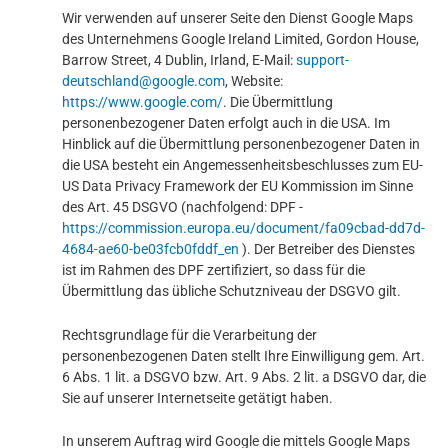
Wir verwenden auf unserer Seite den Dienst Google Maps
des Unternehmens Google Ireland Limited, Gordon House,
Barrow Street, 4 Dublin, Irland, E-Mail:
support-
deutschland@google.com
, Website:
https://www.google.com/
. Die Übermittlung
personenbezogener Daten erfolgt auch in die USA. Im
Hinblick auf die Übermittlung personenbezogener Daten in
die USA besteht ein Angemessenheitsbeschlusses zum EU-
US Data Privacy Framework der EU Kommission im Sinne
des Art. 45 DSGVO (nachfolgend: DPF -
https://commission.europa.eu/document/fa09cbad-dd7d-
4684-ae60-be03fcb0fddf_en
). Der Betreiber des Dienstes
ist im Rahmen des DPF zertifiziert, so dass für die
Übermittlung das übliche Schutzniveau der DSGVO gilt.
Rechtsgrundlage für die Verarbeitung der
personenbezogenen Daten stellt Ihre Einwilligung gem. Art.
6 Abs. 1 lit. a DSGVO bzw. Art. 9 Abs. 2 lit. a DSGVO dar, die
Sie auf unserer Internetseite getätigt haben.
In unserem Auftrag wird Google die mittels Google Maps