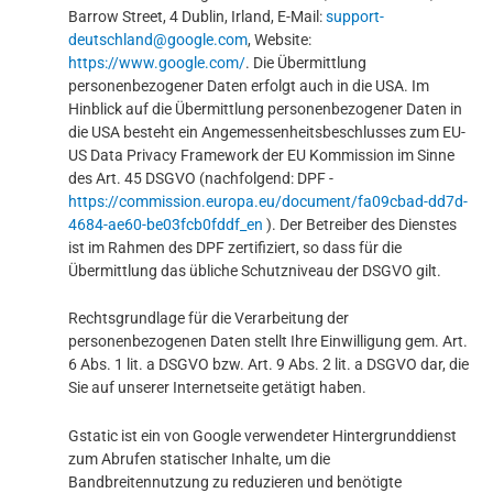
Barrow Street, 4 Dublin, Irland, E-Mail:
support-
deutschland@google.com
, Website:
https://www.google.com/
. Die Übermittlung
personenbezogener Daten erfolgt auch in die USA. Im
Hinblick auf die Übermittlung personenbezogener Daten in
die USA besteht ein Angemessenheitsbeschlusses zum EU-
US Data Privacy Framework der EU Kommission im Sinne
des Art. 45 DSGVO (nachfolgend: DPF -
https://commission.europa.eu/document/fa09cbad-dd7d-
4684-ae60-be03fcb0fddf_en
). Der Betreiber des Dienstes
ist im Rahmen des DPF zertifiziert, so dass für die
Übermittlung das übliche Schutzniveau der DSGVO gilt.
Rechtsgrundlage für die Verarbeitung der
personenbezogenen Daten stellt Ihre Einwilligung gem. Art.
6 Abs. 1 lit. a DSGVO bzw. Art. 9 Abs. 2 lit. a DSGVO dar, die
Sie auf unserer Internetseite getätigt haben.
Gstatic ist ein von Google verwendeter Hintergrunddienst
zum Abrufen statischer Inhalte, um die
Bandbreitennutzung zu reduzieren und benötigte