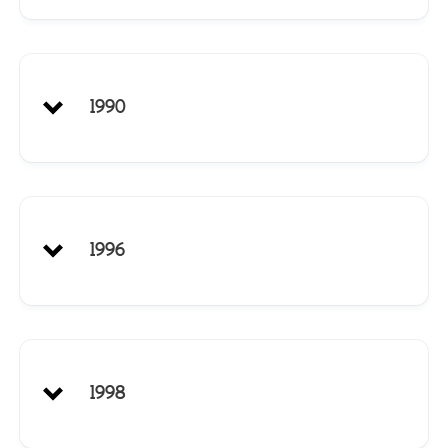
Anfangs wurde das anfallende Abwasser auf den
1990
Feldern verregnet. Man ging dazu über, nur während
der Wachstumszeit und bei fehlenden Niederschlägen
das Abwasser an die LPG abzugeben. In der übrigen
Zeit musste das grob gereinigte Abwasser der Oder
zugeführt werden.
1996
Ende des Jahres konnte die moderne vollbiologische
1998
Anlage mit Nährstoffelimination für 35,8 Mio DM und
einer Bauzeit von nur 1,5 Jahren in Betrieb gehen. Mit