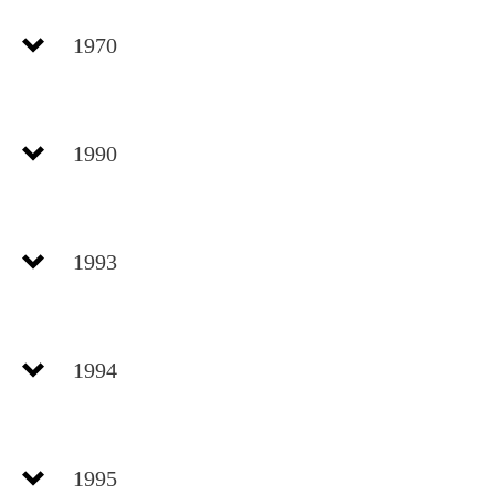
1970
1990
1993
1994
Durch die ständige Erweiterung der Anlagen des
Eisenhüttenkombinates Ost, steigender Einwohnerzahlen und
1995