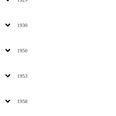
1930
1950
1953
Um eine kontinuierliche und stabile Wasserversorgung
gewährleisten zu können wurde der heute nicht mehr genutzte
Wasserturm errichtet und am 26. November zur Nutzung
übergeben (Fassungsvermögen 350 m³). Die Kosten für den
1958
Bau des Wasserwerkes und des Wasserturmes betrugen
690.000 RM.