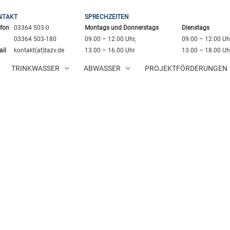
NTAKT
SPRECHZEITEN
efon
03364 503-0
Montags und Donnerstags
Dienstags
03364 503-180
09.00 – 12.00 Uhr,
09.00 – 12.00 Uhr
ail
kontakt(at)tazv.de
13.00 – 16.00 Uhr
13.00 – 18.00 Uh
TRINKWASSER
ABWASSER
PROJEKTFÖRDERUNGEN