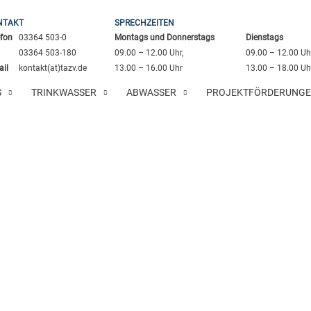
NTAKT
SPRECHZEITEN
efon
03364 503-0
Montags und Donnerstags
Dienstags
03364 503-180
09.00 – 12.00 Uhr,
09.00 – 12.00 Uhr
ail
kontakt(at)tazv.de
13.00 – 16.00 Uhr
13.00 – 18.00 Uh
S
TRINKWASSER
ABWASSER
PROJEKTFÖRDERUNG