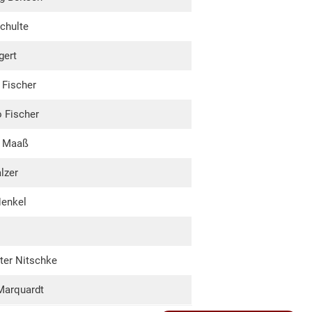
Schulte
gert
 Fischer
o Fischer
s Maaß
lzer
Henkel
ter Nitschke
Marquardt