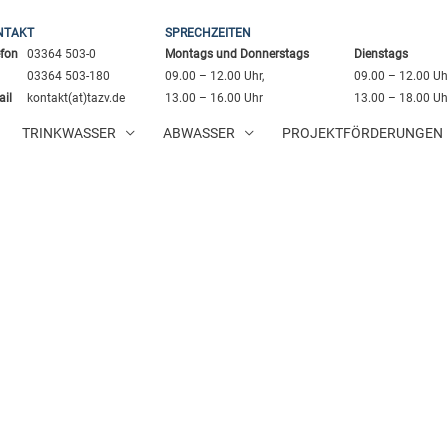
NTAKT
SPRECHZEITEN
efon
03364 503-0
Montags und Donnerstags
Dienstags
03364 503-180
09.00 – 12.00 Uhr,
09.00 – 12.00 Uhr
ail
kontakt(at)tazv.de
13.00 – 16.00 Uhr
13.00 – 18.00 Uh
TRINKWASSER
ABWASSER
PROJEKTFÖRDERUNGEN