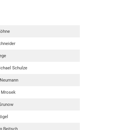
Köhne
chneider
ege
ichael Schulze
n Neumann
s Mrosek
 Grunow
ögel
g Beitsch